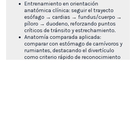
Entrenamiento en orientación
anatómica clínica: seguir el trayecto
esófago → cardias → fundus/cuerpo →
píloro → duodeno, reforzando puntos
críticos de tránsito y estrechamiento.
Anatomía comparada aplicada:
comparar con estómago de carnívoros y
rumiantes, destacando el divertículo
como criterio rápido de reconocimiento
en prácticas.
Landmarks quirúrgicos básicos: discutir
identificación externa de la región
pilórica y del duodeno proximal como
referencias para planificación de
abordajes y maniobras exploratorias.
Ver todos los productos