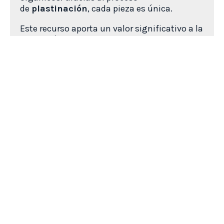
de
plastinación
,
cada pieza es única.
Este recurso aporta un valor significativo a la
formación veterinaria, mejorando el
aprendizaje mediante la experiencia directa y
complementando la teoría con materiales
reales de fácil manejo.
Ver todos los productos