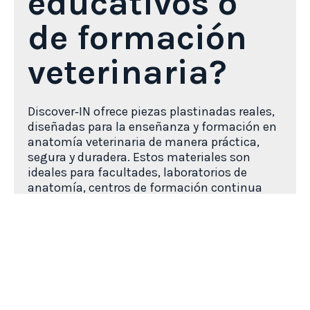
educativos o
de formación
veterinaria?
Discover‑IN ofrece piezas plastinadas reales,
diseñadas para la enseñanza y formación en
anatomía veterinaria de manera práctica,
segura y duradera. Estos materiales son
ideales para facultades, laboratorios de
anatomía, centros de formación continua
para veterinarios, que requieren recursos
anatómicos reales de máxima calidad.
El catálogo incluye una amplia variedad de
especies y sistemas anatómicos, con piezas
que facilitan la comprensión práctica, desde
órganos aislados hasta disecciones
complejas, secciones corporales o bloques