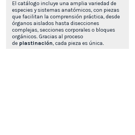
El catálogo incluye una amplia variedad de
especies y sistemas anatómicos, con piezas
que facilitan la comprensión práctica, desde
órganos aislados hasta disecciones
complejas, secciones corporales o bloques
orgánicos. Gracias al proceso
de
plastinación
,
cada pieza es única.
Este recurso aporta un valor significativo a la
formación veterinaria, mejorando el
aprendizaje mediante la experiencia directa y
complementando la teoría con materiales
reales de fácil manejo.
Ver todos los productos