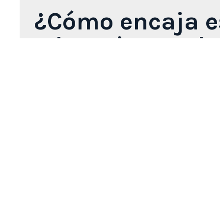
¿Cómo encaja e
educativos o de
Discover‑IN ofrece piezas plastinadas reales, 
duradera. Estos materiales son ideales para fa
recursos anatómicos reales de máxima calidad
El catálogo incluye una amplia variedad de es
aislados hasta disecciones complejas, seccion
Este recurso aporta un valor significativo a l
teoría con materiales reales de fácil manejo.