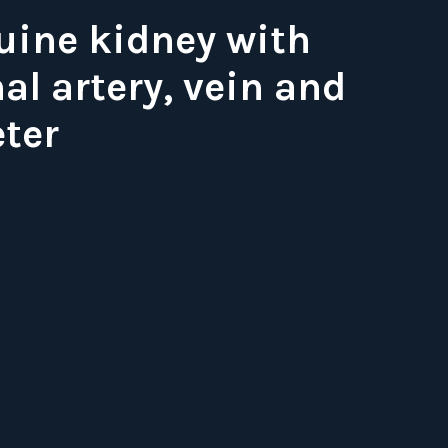
uine kidney with
al artery, vein and
eter