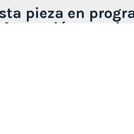
sta pieza en prog
 formación veterin
diseñadas para la enseñanza y formación en anatomía ve
cultades, laboratorios de anatomía, centros de formació
.
pecies y sistemas anatómicos, con piezas que facilitan 
es corporales o bloques orgánicos. Gracias al proceso d
a formación veterinaria, mejorando el aprendizaje media
Ver todos los productos