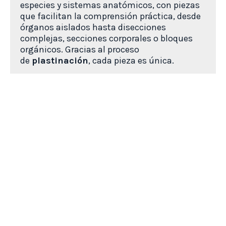
especies y sistemas anatómicos, con piezas
que facilitan la comprensión práctica, desde
órganos aislados hasta disecciones
complejas, secciones corporales o bloques
orgánicos. Gracias al proceso
de
plastinación
,
cada pieza es única.
Este recurso aporta un valor significativo a la
formación veterinaria, mejorando el
aprendizaje mediante la experiencia directa y
complementando la teoría con materiales
reales de fácil manejo.
Ver todos los productos