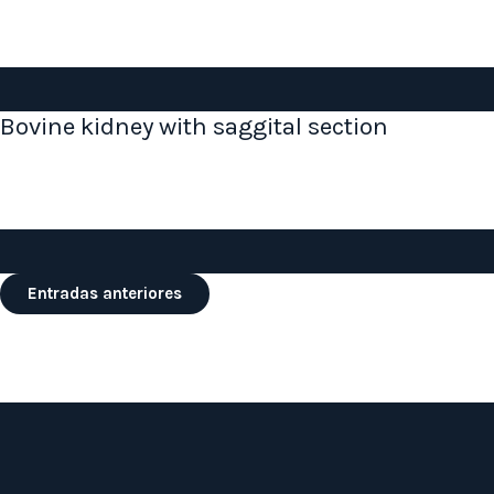
Bovine kidney with saggital section
Navegación
Entradas anteriores
de
entradas